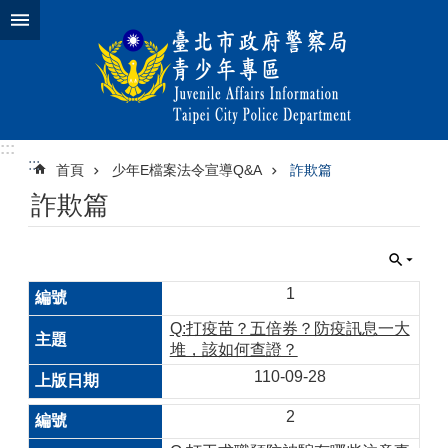
跳到主要內容區塊
:::
:::
首頁
少年E檔案法令宣導Q&A
詐欺篇
詐欺篇
1
Q:打疫苗？五倍券？防疫訊息一大
堆，該如何查證？
110-09-28
2