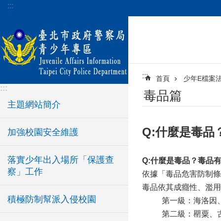
:::
跳到主要內容區塊
:::
首頁
少年E檔案法
:::
毒品篇
主題網站簡介
Q:什麼是毒品
加強校園安全維護
落實少年出入場所「保護查
Q:
什麼是毒品？毒品
察」工作
依據「毒品危害防制條
毒品依其成癮性、濫用
積極防制幫派入侵校園
第一級：海洛因、嗎
第二級：罌粟、古柯