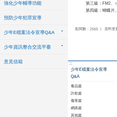
強化少年輔導功能
第三級：FM2、小
第四級：蝴蝶片、
預防少年犯罪宣導
點閱數：
資料更新：
2565
少年E檔案法令宣導Q&A
少年資訊整合交流平臺
意見信箱
:::
少年E檔案法令宣導
Q&A
毒品篇
詐欺篇
傷害篇
網路篇
其他篇